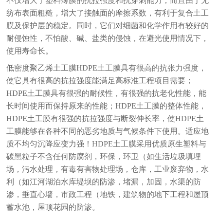
不仅增大了塑料薄膜的抗拉强度和抗穿刺能力，而且由于无
纺布表面粗糙，增大了接触面的摩擦系数，有利于复合土工
膜及保护层的稳定。同时，它们对细菌和化学作用有较好的
耐侵蚀性，不怕酸、碱、盐类的侵蚀，在避光使用情况下，
使用寿命长。
低密度聚乙烯土工膜HDPE土工膜具有很高的抗张力强度，
使它具有很高的抗拉强度能满足高标准工程项目需要；
HDPE土工膜具有很强的耐候性，有很强的抗老化性能，能
长时间使用而保持原来的性能；HDPE土工膜的整体性能，
HDPE土工膜有很强的抗拉强度与断裂伸长率，使HDPE土
工膜能够在各种不同的恶劣地质与气候条件下使用。适应地
质不均匀沉降应变力强！HDPE土工膜采用优质原生塑料与
碳黑粒子不含任何防腐剂，环保，环卫（如生活垃圾填埋
场，污水处理，有毒有害物处理场，仓库，工业废弃物，水
利（如江河湖泊水库堤坝的防渗，堵漏，加固，水渠的防
渗，垂直心墙，市政工程（地铁，建筑物的地下工程和屋顶
蓄水池，屋顶花园的防渗。