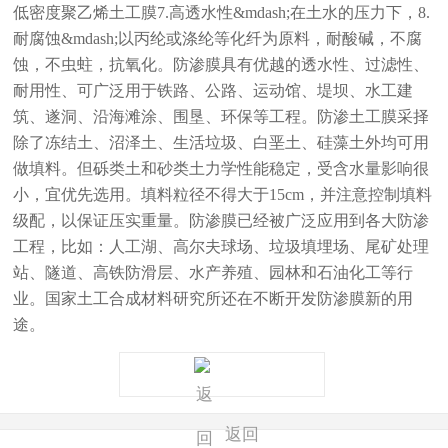
低密度聚乙烯土工膜7.高透水性&mdash;在土水的压力下，8.
耐腐蚀&mdash;以丙纶或涤纶等化纤为原料，耐酸碱，不腐
蚀，不虫蛀，抗氧化。防渗膜具有优越的透水性、过滤性、
耐用性、可广泛用于铁路、公路、运动馆、堤坝、水工建
筑、遂洞、沿海滩涂、围垦、环保等工程。防渗土工膜采择
除了冻结土、沼泽土、生活垃圾、白垩土、硅藻土外均可用
做填料。但砾类土和砂类土力学性能稳定，受含水量影响很
小，宜优先选用。填料粒径不得大于15cm，并注意控制填料
级配，以保证压实重量。防渗膜已经被广泛应用到各大防渗
工程，比如：人工湖、高尔夫球场、垃圾填埋场、尾矿处理
站、隧道、高铁防滑层、水产养殖、园林和石油化工等行
业。国家土工合成材料研究所还在不断开发防渗膜新的用
途。
返回