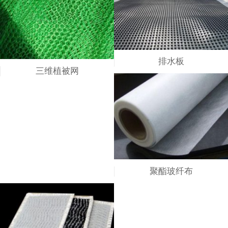
排水板
三维植被网
聚酯玻纤布