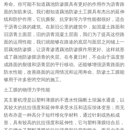
寿命。你可能不知道藕池防渗膜具有更好的作用作为沥青路
面的加筋来说。我们都知道藕池防渗土工膜具有杰出的延伸
线和防护作用，它抗撕裂、抗穿刺等力学性能都很好，适合
于沥青公路的建筑。在新旧公里的建筑中，如混凝土路面和
旧沥青土面层，旧的沥青混凝土层面，我们为了提高这些路
面的运用性能，我们就能够在路途的底层与面层之间铺上一
层藕池防渗膜，让沥青渗透藕池防渗膜作用更好。这样就形
成了藕池防渗膜沥青的夹层。在冬夏日时，不会由于温度形
成路面的裂缝和沥青层的平行移动。还能够增强沥青路面的
防水性能，改善路面的运用情况和运用寿命。防渗土工膜能
够用于许多密闭空间的施工。
土工膜的物理力学性能
其主要机理是以塑料薄膜的不透水性隔断土坝漏水通道，以
其较大的抗拉强度和延伸率承受水压和适应坝体变形；而无
纺布亦是一种高分子短纤维化学材料，通过针刺或热粘成
形，具有较高的抗拉强度和延伸性，它与塑料薄膜结合后，