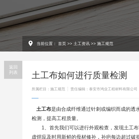
当前位置：
首页
>>
土工资讯
>>
施工规范
返回
列表
土工布如何进行质量检测
所属栏目：施工规范
责任编辑：泰安市鸿业工程材料有限公司
土工布
是由合成纤维通过针刺或编织而成的透
检测，提高工程质量。
1、首先我们可以进行外观检查，发现土工布
虚焊应及时用新鲜的母材修补，补疤每边超过破损部